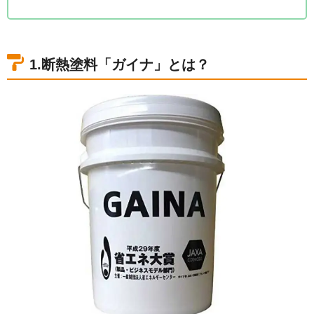
1.断熱塗料「ガイナ」とは？
1-1.ガイナの基本性能と耐久性について
1-2.ガイナは遮熱と断熱の両方を兼ね揃えた塗料
1.断熱塗料「ガイナ」とは？
1-3. ガイナの費用相場は約3500円/㎡～
2.ガイナを弊社ではおすすめしていない理由2つ
2-1.「体感」があまり感じられないから
2-2.塗膜のひび割れが多いから
3.断熱塗料ガイナでの外壁塗装が向いている家と向い
ていない家
4.ガイナを使って外壁塗装をするメリット6つ
4-1.夏は涼しく冬は暖かい
4-2.エアコンの使用を節約できる
4-3.防音・防臭効果
4-4.結露を防ぐことができる
4-5.耐久性に優れている