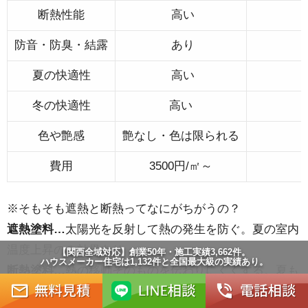
断熱性能
高い
防音・防臭・結露
あり
夏の快適性
高い
冬の快適性
高い
色や艶感
艶なし・色は限られる
費用
3500円/㎡～
※そもそも遮熱と断熱ってなにがちがうの？
遮熱塗料…
太陽光を反射して熱の発生を防ぐ。夏の室内
温度上昇のみ効果あり
【関西全域対応】創業50年・施工実績3,662件。
ハウスメーカー住宅は1,132件と全国最大級の実績あり。
断熱塗料…
熱の移動そのものを伝わりにくくする。夏も
冬も効果あり