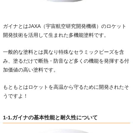
4-6.補助金が適用される場合がある。
5.ガイナを使って外壁塗装をするデメリット5つ
ガイナとはJAXA（宇宙航空研究開発機構）のロケット
5-1.費用が高い
開発技術を活用して生まれた多機能塗料です。
5-2.色褪せや汚れがつきやすい
5-3.艶ありの仕上げができない
一般的な塗料とは異なり特殊なセラミックビーズを含
5-4.選べる色が少ない
み、塗るだけで断熱・防音など多くの機能を発揮する付
5-5.施工が難しく品質に差が出やすい
加価値の高い塗料です。
6.断熱塗料ガイナと他の塗料を比較してみました
7.弊社のガイナでの施工事例
もともとはロケットを高温から守るために開発されたそ
8.まとめ
うですよ！
1-1.ガイナの基本性能と耐久性について