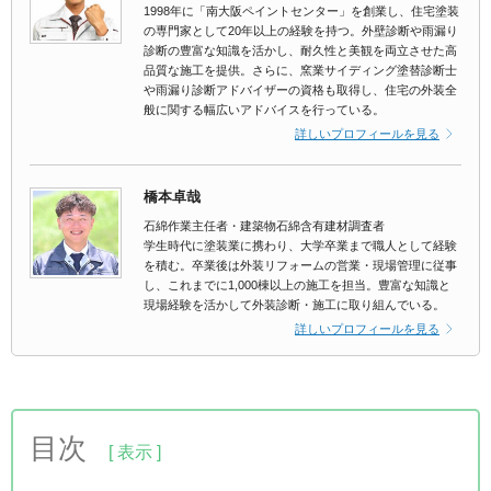
1998年に「南大阪ペイントセンター」を創業し、住宅塗装
の専門家として20年以上の経験を持つ。外壁診断や雨漏り
診断の豊富な知識を活かし、耐久性と美観を両立させた高
品質な施工を提供。さらに、窯業サイディング塗替診断士
や雨漏り診断アドバイザーの資格も取得し、住宅の外装全
般に関する幅広いアドバイスを行っている。
詳しいプロフィールを見る
橋本卓哉
石綿作業主任者・建築物石綿含有建材調査者
学生時代に塗装業に携わり、大学卒業まで職人として経験
を積む。卒業後は外装リフォームの営業・現場管理に従事
し、これまでに1,000棟以上の施工を担当。豊富な知識と
現場経験を活かして外装診断・施工に取り組んでいる。
詳しいプロフィールを見る
目次