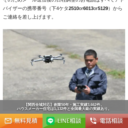
バイザーの携帯番号（下4ケタ
2510
or
6013
or
5129
）から
ご連絡を差し上げます。
【関西全域対応】創業50年・施工実績3,662件。
ハウスメーカー住宅は1,132件と全国最大級の実績あり。
現地調査当日はドローンでありとあらゆる角度から撮影