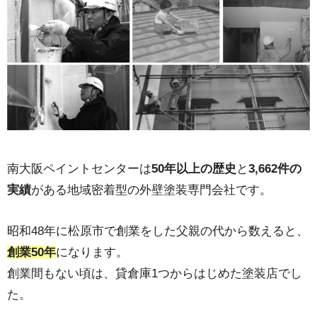
南大阪ペイントセンターは
50年以上の歴史
と
3,662件の
実績
がある地域密着型の外壁塗装専門会社です。
昭和48年に松原市で創業をした父親の代から数えると、
創業50年
になります。
創業間もない頃は、貸倉庫1つからはじめた塗装店でし
た。