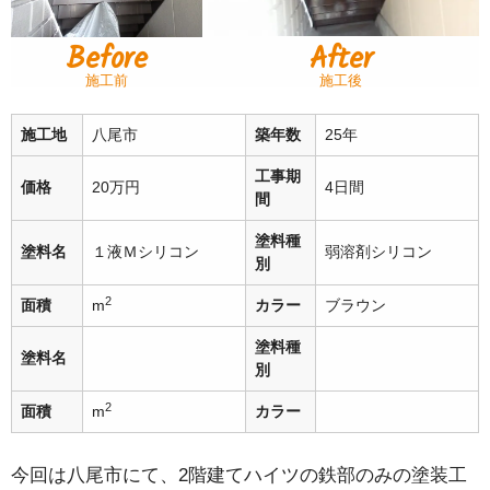
Before
After
施工前
施工後
施工地
八尾市
築年数
25年
工事期
価格
20万円
4日間
間
塗料種
塗料名
１液Ｍシリコン
弱溶剤シリコン
別
2
面積
m
カラー
ブラウン
塗料種
塗料名
別
2
面積
m
カラー
今回は八尾市にて、2階建てハイツの鉄部のみの塗装工