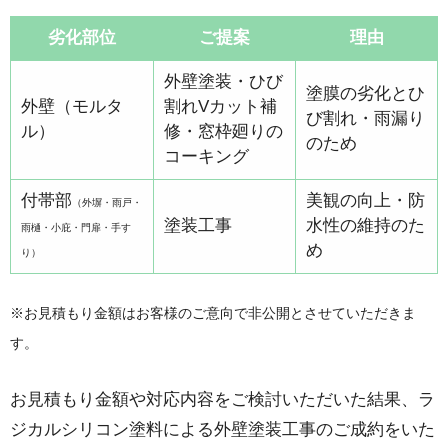
劣化部位
ご提案
理由
外壁塗装・ひび
塗膜の劣化とひ
外壁（モルタ
割れVカット補
び割れ・雨漏り
ル）
修・窓枠廻りの
のため
コーキング
付帯部
美観の向上・防
（外塀・雨戸・
塗装工事
水性の維持のた
雨樋・小庇・門扉・手す
め
り）
※お見積もり金額はお客様のご意向で非公開とさせていただきま
す。
お見積もり金額や対応内容をご検討いただいた結果、ラ
ジカルシリコン塗料による外壁塗装工事のご成約をいた