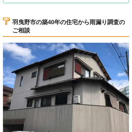
1.羽曳野市の築40年の住宅から雨漏り調査のご相談
2.雨漏り調査と外壁塗装工事のお見積もり点検
3.外壁塗装工事のお見積もり内容とお客様アンケー
羽曳野市の築40年の住宅から雨漏り調査の
ト
ご相談
4.その他の羽曳野市の雨漏り調査の事例