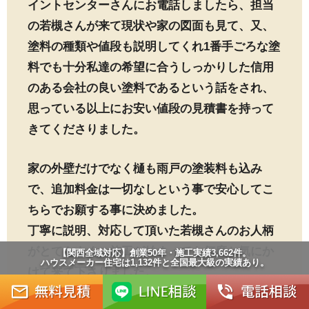
イントセンターさんにお電話しましたら、担当
の若槻さんが来て現状や家の図面も見て、又、
塗料の種類や値段も説明してくれ1番手ごろな塗
料でも十分私達の希望に合うしっかりした信用
のある会社の良い塗料であるという話をされ、
思っている以上にお安い値段の見積書を持って
きてくださりました。
家の外壁だけでなく樋も雨戸の塗装料も込み
で、追加料金は一切なしという事で安心してこ
ちらでお願する事に決めました。
丁寧に説明、対応して頂いた若槻さんのお人柄
がとてもよく、施工が始まっても何度か気にか
【関西全域対応】創業50年・施工実績3,662件。
ハウスメーカー住宅は1,132件と全国最大級の実績あり。
けて来て下さりました。