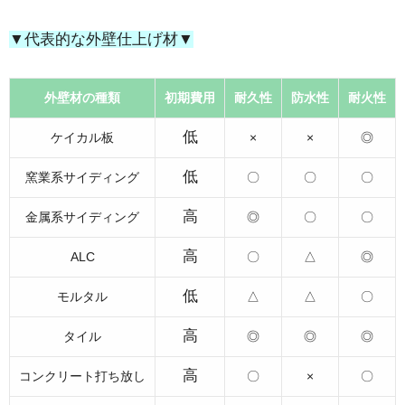
▼代表的な外壁仕上げ材▼
外壁材の種類
初期費用
耐久性
防水性
耐火性
低
ケイカル板
×
×
◎
低
窯業系サイディング
〇
〇
〇
高
金属系サイディング
◎
〇
〇
高
ALC
〇
△
◎
低
モルタル
△
△
〇
高
タイル
◎
◎
◎
高
コンクリート打ち放し
〇
×
〇