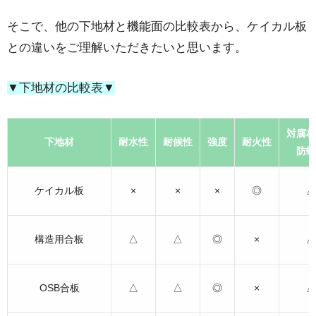
そこで、他の下地材と機能面の比較表から、ケイカル板
との違いをご理解いただきたいと思います。
▼下地材の比較表▼
対腐朽
下地材
耐水性
耐候性
強度
耐火性
防蟻
ケイカル板
×
×
×
◎
△
構造用合板
△
△
◎
×
△
OSB合板
△
△
◎
×
△