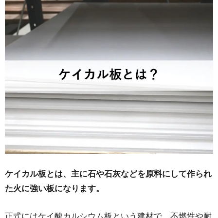
2-2.耐候性が低い
3.ケイカル板以外の外壁仕上げ材の選択肢
4.ケイカル板は外壁の下地材としてもおすすめでき
ない！他の下地材と比較
5.ケイカル板が使用されるケース
5-1.軒天
5-2.内装の防火下地
5-3.工場・倉庫
6.ケイカル板は基本的に塗装が必要！
7.まとめ
ケイカル板とは、主に石や石灰などを原料にして作られ
た火に強い板になります。
正式にはケイ酸カルシウム板という建材で、不燃性や耐