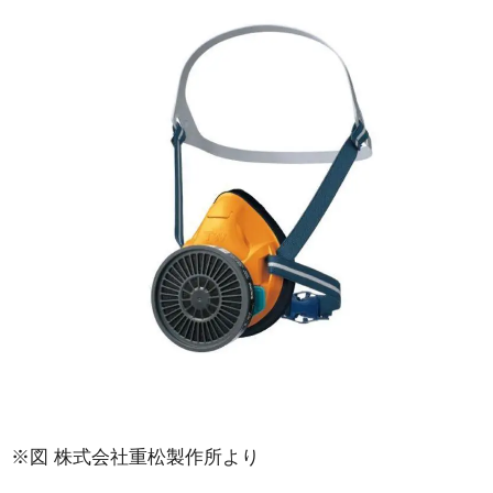
3-7.Q:外壁塗装後、においが残ることはある？
3-8.Q:外壁塗装の工事中に近くで子供が遊んでも大丈夫？
3-9.Q:エアコンを使用しても室内ににおいが入って来ない？
3-10.Q:飼っているペットに影響はない？
3-11.Q:家庭菜園などの植物に影響はない？
4.まとめ
※図 株式会社重松製作所より