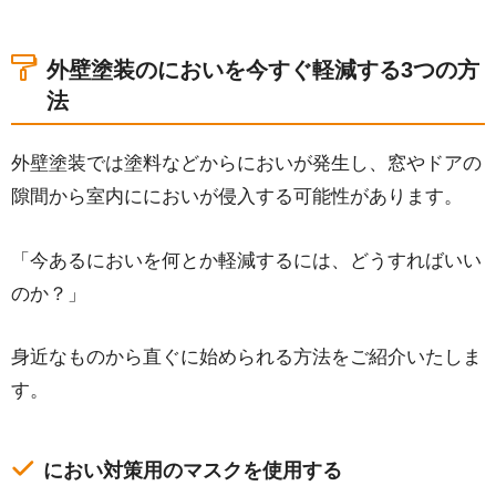
1-1.におい対策用のマスクを使用する
1-2.換気を十分に行う
外壁塗装のにおいを今すぐ軽減する3つの方
1-3.空気清浄機を使用する
法
2.これから外壁塗装をする前ににおいを軽減できる
外壁塗装では塗料などからにおいが発生し、窓やドアの
2つの方法
隙間から室内ににおいが侵入する可能性があります。
2-1.水性塗料で塗装する
2-2.塗装時期を調整する
「今あるにおいを何とか軽減するには、どうすればいい
3.外壁塗装のにおいに関する11の不安！Q＆A
のか？」
3-1.Q:体調不良を起こす可能性はある？
3-2.Q:妊婦さんや胎児・幼児への影響はある？
身近なものから直ぐに始められる方法をご紹介いたしま
3-3.Q:呼吸器系への悪影響の恐れはある？
す。
3-4.Q:外壁塗装でにおいがする期間は？
3-5.Q:洗濯物ににおいは付かない？
におい対策用のマスクを使用する
3-6.Q:ご近所への対策方法は？