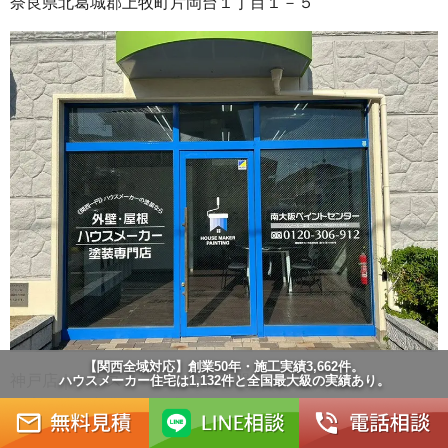
奈良県北葛城郡上牧町片岡台１丁目１－５
【関西全域対応】創業50年・施工実績3,662件。
神戸店｜ハウスメーカー塗装専門店
ハウスメーカー住宅は1,132件と全国最大級の実績あり。
兵庫県神戸市灘区灘北通２丁目１－６
メール：info@my-painter.com