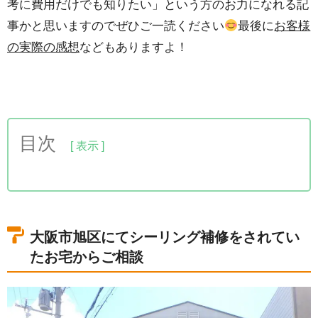
考に費用だけでも知りたい」という方のお力になれる記
事かと思いますのでぜひご一読ください
最後に
お客様
の実際の感想
などもありますよ！
目次
1.大阪市旭区にてシーリング補修をされていたお宅
からご相談
2.補修が必要なシーリングや外壁の劣化症状
大阪市旭区にてシーリング補修をされてい
2-1.シーリングの劣化
たお宅からご相談
2-2.サイディング外壁の剥がれ
2-3.防水性がなくなった外壁
3.点検後ご提案したシーリングと外壁の補修内容