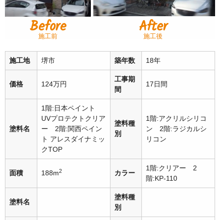
Before
After
施工前
施工後
施工地
堺市
築年数
18年
工事期
価格
124万円
17日間
間
1階:日本ペイント
UVプロテクトクリア
1階:アクリルシリコ
塗料種
塗料名
ー 2階:関西ペイン
ン 2階:ラジカルシ
別
ト アレスダイナミッ
リコン
クTOP
1階:クリアー 2
2
面積
188m
カラー
階:KP-110
塗料種
塗料名
別