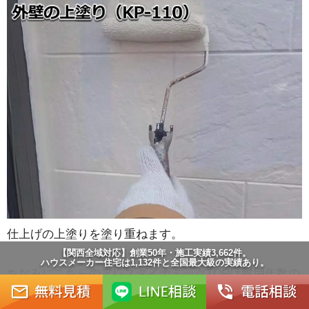
仕上げの上塗りを塗り重ねます。
【関西全域対応】創業50年・施工実績3,662件。
ハウスメーカー住宅は1,132件と全国最大級の実績あり。
ちなみにこちらのアレスダイナミックTOPは耐用年数の
長さや費用がそこまで高額ではないという点から、
大変