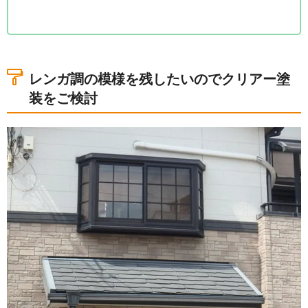
1.レンガ調の模様を残したいのでクリアー塗装をご
検討
2.クリアーによる外壁塗装前後の比較
レンガ調の模様を残したいのでクリアー塗
3.堺市北区で実施したクリアーによる外壁塗装
装をご検討
4.外壁塗装後の最終点検
5.クリアーでの外壁塗装完工
6.その他のクリアー塗装による外壁塗装の事例