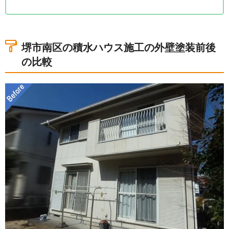
1.堺市南区の積水ハウス施工の外壁塗装前後の比較
2.積水ハウス施工の賃貸戸建ての無料点検の様子
3.積水ハウス施工の一軒家に外壁塗装を実施
堺市南区の積水ハウス施工の外壁塗装前後
4.積水ハウス施工の一軒家の外壁塗装完工
の比較
5.その他の積水ハウス施工住宅の外壁塗装の事例