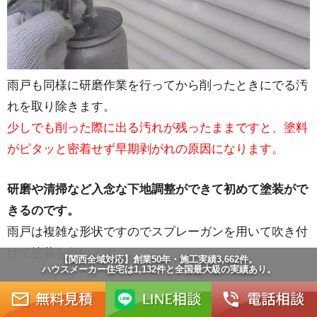
雨戸も同様に研磨作業を行ってから削ったときにでる汚
れを取り除きます。
少しでも削った際に出る汚れが残ったままですと、塗料
がピタッと密着せず早期剥がれの原因になります。
研磨や清掃など入念な下地調整ができて初めて塗装がで
きるのです。
雨戸は複雑な形状ですのでスプレーガンを用いて吹き付
けて塗装を行います。
【関西全域対応】創業50年・施工実績3,662件。
ハウスメーカー住宅は1,132件と全国最大級の実績あり。