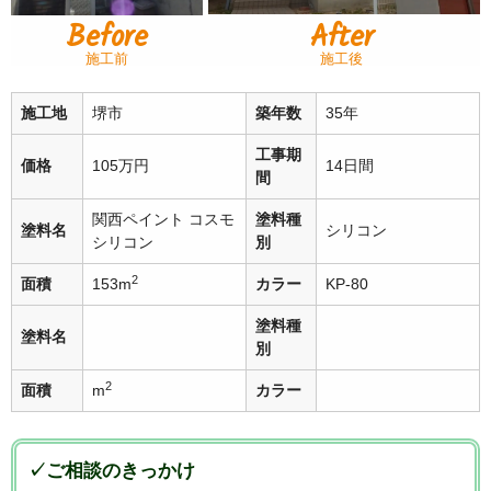
Before
After
施工前
施工後
施工地
堺市
築年数
35年
工事期
価格
105万円
14日間
間
関西ペイント コスモ
塗料種
塗料名
シリコン
シリコン
別
2
面積
153m
カラー
KP-80
塗料種
塗料名
別
2
面積
m
カラー
✓ご相談のきっかけ