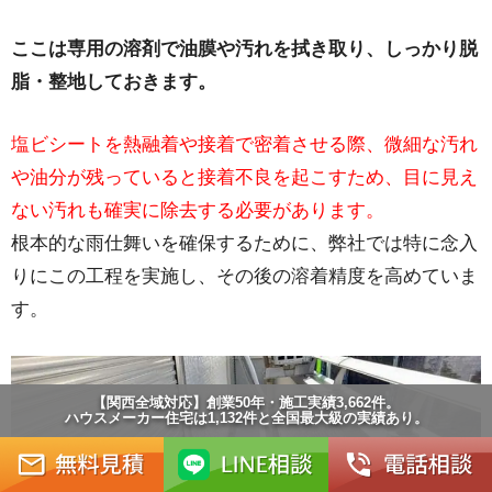
ここは専用の溶剤で油膜や汚れを拭き取り、しっかり脱
脂・整地しておきます。
塩ビシートを熱融着や接着で密着させる際、微細な汚れ
や油分が残っていると接着不良を起こすため、目に見え
ない汚れも確実に除去する必要があります。
根本的な雨仕舞いを確保するために、弊社では特に念入
りにこの工程を実施し、その後の溶着精度を高めていま
す。
【関西全域対応】創業50年・施工実績3,662件。
ハウスメーカー住宅は1,132件と全国最大級の実績あり。