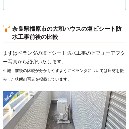
1.奈良県橿原市の大和ハウスの塩ビシート防水工事
前後の比較
2.大和ハウスのベランダ防水層の調査
奈良県橿原市の大和ハウスの塩ビシート防
3.ベランダと庇へ塩ビシート防水（絶縁工法）を実
水工事前後の比較
施
4.大和ハウスのベランダと庇の塩ビシート防水の完
まずはベランダの塩ビシート防水工事のビフォーアフタ
工
ー写真から紹介いたします。
5.その他の大和ハウスの塩ビシート防水の事例
※施工前後の比較が分かりやすようにベランダについては床材を撤
去した状態の写真を掲載しています。