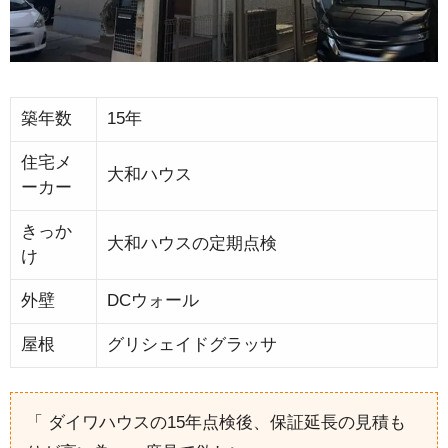
築年数
15年
住宅メ
大和ハウス
ーカー
きっか
大和ハウスの定期点検
け
外壁
DCウォール
屋根
グリシェイドグラッサ
「 ダイワハウスの15年点検後、保証延長の見積も