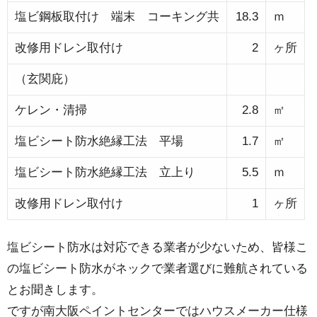
塩ビ鋼板取付け 端末 コーキング共
18.3
ｍ
改修用ドレン取付け
2
ヶ所
（玄関庇）
ケレン・清掃
2.8
㎡
塩ビシート防水絶縁工法 平場
1.7
㎡
塩ビシート防水絶縁工法 立上り
5.5
ｍ
改修用ドレン取付け
1
ヶ所
塩ビシート防水は対応できる業者が少ないため、皆様こ
の塩ビシート防水がネックで業者選びに難航されている
とお聞きします。
ですが南大阪ペイントセンターではハウスメーカー仕様