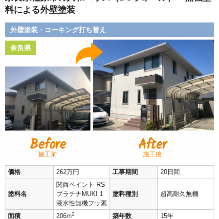
料による外壁塗装
外壁塗装・コーキング打ち替え
奈良県
Before
After
施工前
施工後
価格
262万円
工事期間
20日間
関西ペイント RS
塗料名
プラチナMUKI 1
塗料種別
超高耐久無機
液水性無機フッ素
2
面積
206m
築年数
15年