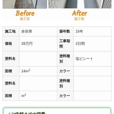
Before
After
施工前
施工後
施工地
奈良県
築年数
15年
工事期
価格
28万円
2日間
間
塗料種
塗料名
塩ビシート
別
2
面積
14m
カラー
塗料種
塗料名
別
2
面積
m
カラー