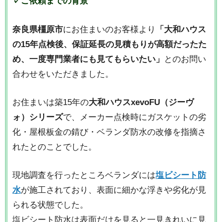
✓ご依頼までの背景
奈良県橿原市
にお住まいのお客様より
「大和ハウス
の15年点検後、保証延長の見積もりが高額だったた
め、一度専門業者にも見てもらいたい」
とのお問い
合わせをいただきました。
お住まいは築15年の
大和ハウスxevoFU（ジーヴ
ォ）シリーズ
で、メーカー点検時にガスケットの劣
化・屋根板金の錆び・ベランダ防水の改修を指摘さ
れたとのことでした。
現地調査を行ったところベランダには
塩ビシート防
水
が施工されており、表面に細かな浮きや劣化が見
られる状態でした。
塩ビシート防水は表面だけを見ると一見きれいに見