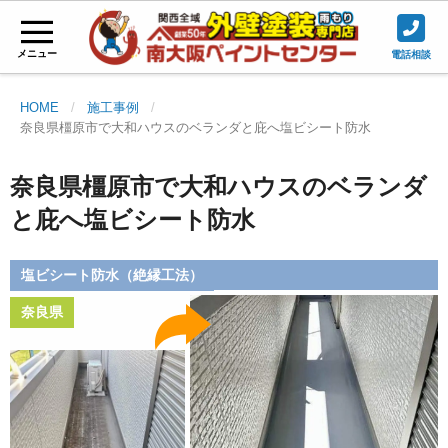
メニュー
電話相談
HOME
施工事例
奈良県橿原市で大和ハウスのベランダと庇へ塩ビシート防水
奈良県橿原市で大和ハウスのベランダ
と庇へ塩ビシート防水
塩ビシート防水（絶縁工法）
奈良県