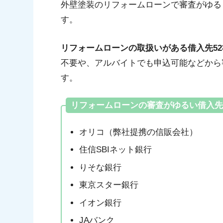
外壁塗装のリフォームローンで審査がゆる
1-5.イオン銀行
す。
1-6.JAバンク
1-7.労働金庫
リフォームローンの取扱いがある借入先5
2.リフォームローンの審査に通りやすく
不要や、アルバイトでも申込可能などから
2-1.不要なクレジットカードを解約する
す。
2-2.同時に何社も審査を受けない
2-3.他のローン借入額を確認する
リフォームローンの審査がゆるい借入先
3.ゆるいリフォームローンを依頼する時
3-1.金利が高くないか確認する
オリコ（弊社提携の信販会社）
3-2.手数料を確認する
住信SBIネット銀行
3-3.金融機関の信頼性を確認する
りそな銀行
4.まとめ
東京スター銀行
イオン銀行
JAバンク