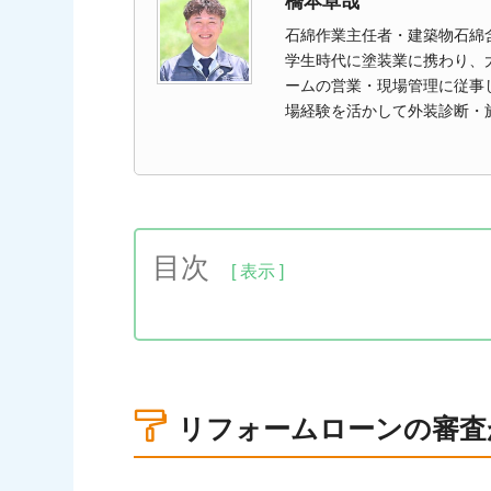
橋本卓哉
石綿作業主任者・建築物石綿
学生時代に塗装業に携わり、
ームの営業・現場管理に従事し
場経験を活かして外装診断・
目次
1.リフォームローンの審査がゆるい借入
1-1.オリコ（弊社提携の信販会社）
1-2.住信SBIネット銀行
リフォームローンの審査
1-3.りそな銀行
1-4.東京スター銀行