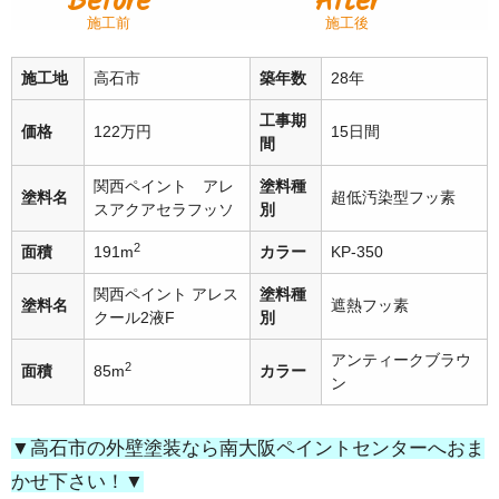
Before
After
施工前
施工後
施工地
高石市
築年数
28年
工事期
価格
122万円
15日間
間
関西ペイント アレ
塗料種
塗料名
超低汚染型フッ素
スアクアセラフッソ
別
2
面積
191m
カラー
KP-350
関西ペイント アレス
塗料種
塗料名
遮熱フッ素
クール2液F
別
アンティークブラウ
2
面積
85m
カラー
ン
▼高石市の外壁塗装なら南大阪ペイントセンターへおま
かせ下さい！▼