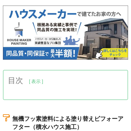
目次
1.無機フッ素塗料による塗り替えビフォーアフター
（積水ハウス施工）
2.きっかけは積水ハウスの高額見積もり
無機フッ素塗料による塗り替えビフォーア
3.無機フッ素塗料による塗り替え工事（積水ハウス
フター（積水ハウス施工）