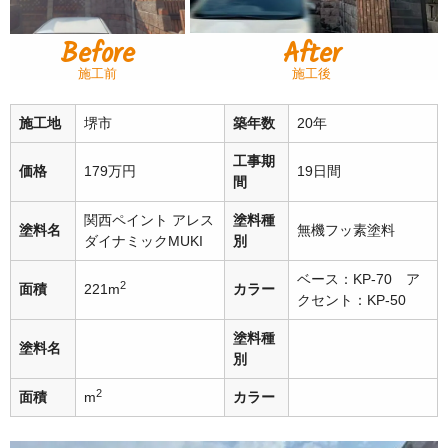
Before
After
施工前
施工後
施工地
堺市
築年数
20年
工事期
価格
179万円
19日間
間
関西ペイント アレス
塗料種
塗料名
無機フッ素塗料
ダイナミックMUKI
別
ベース：KP-70 ア
2
面積
221m
カラー
クセント：KP-50
塗料種
塗料名
別
2
面積
m
カラー