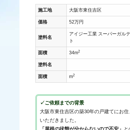
施工地
大阪市東住吉区
価格
52万円
アイジー工業 スーパーガル
塗料名
ト
2
面積
34m
塗料名
2
面積
m
✓ご依頼までの背景
大阪市東住吉区の築30年の戸建てにお
いただきました。
「屋根の状態が分からないので不安」
と