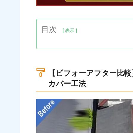
目次
1.【ビフォーアフター比較】スレート
2.築30年のスレート瓦に屋根カバー工
3.金属屋根（スーパーガルテクト）を
【ビフォーアフター比較
4.大阪市東住吉区の屋根カバー工法の完
カバー工法
5.屋根カバー工法のその他の事例