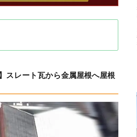
瓦から金属屋根へ屋根カバー工法
法を提案するまでの背景
使用した屋根カバー工法の実施
】スレート瓦から金属屋根へ屋根
工