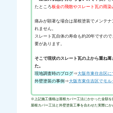
たところ
板金の飛散やスレート瓦の雨染
痛みが顕著な場合は屋根塗装でメンテナ
れません。
スレート瓦自体の寿命も約20年ですので
要があります。
そこで現状のスレート瓦の上から重ね葺
た。
現地調査時のブログ
⇒
大阪市東住吉区に
外壁塗装の事例
⇒
大阪市東住吉区でモル
※上記施工価格は屋根カバー工法にかかった
金額を
屋根カバー工法と外壁塗装工事を合わせた実際にかか