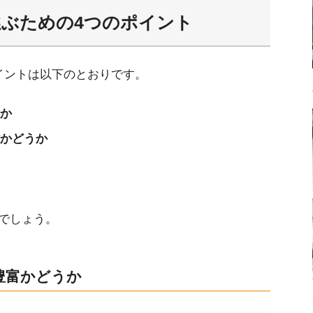
選ぶための4つのポイント
イントは以下のとおりです。
か
かどうか
ンターへ依頼すべき4つの理由
でしょう。
速に駆け付けられます
提示
が豊富かどうか
センターへおまかせください！