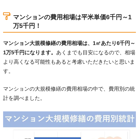
円！
2.事例から分かるマンション大規模修繕の費用をご
マンションの費用相場は平米単価6千円～1
紹介
万5千円！
2-1.11階建て1675㎡費用1054万円の事例
マンション大規模修繕の費用相場は、1㎡あたり6千円～
2-2.3階建て1050㎡費用711万円の事例
1万5千円になります。
あくまでも目安になるので、相場
2-3.4階建て1337㎡費用530万円の事例
3.マンション大規模修繕の費用に差が出る要因5つ
より高くなる可能性もあると考慮いただきたいと思いま
す。
3-1.マンションの大きさ
3-2.選ぶ塗料グレード
マンションの大規模修繕の費用相場の中で、費用別の統
3-3.劣化の進行度合い
計を調べました。
3-4.塗装する箇所の数
3-5.2回目・3回目の補修
4.マンションの大規模修繕の費用を抑える4つの方
法
4-1.管理会社ではなく塗装業者に依頼する