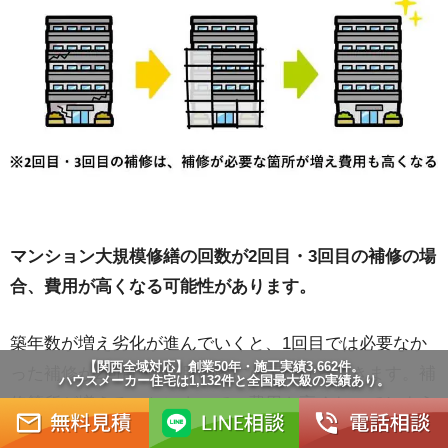
マンション大規模修繕の回数が2回目・3回目の補修の場
合、費用が高くなる可能性があります。
築年数が増え劣化が進んでいくと、1回目では必要なか
【関西全域対応】創業50年・施工実績3,662件。
った補修が2回目・3回目の際に必要になってきます。補
ハウスメーカー住宅は1,132件と全国最大級の実績あり。
修箇所が増えることによって、費用も高くなってしまう
のです。