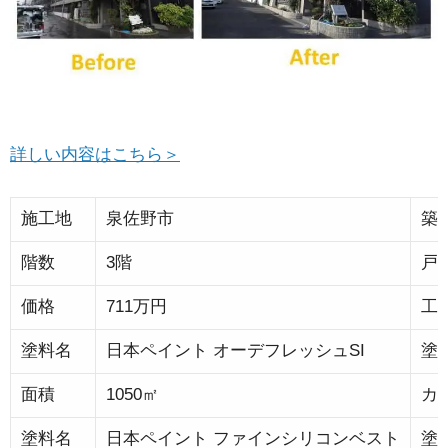
詳しい内容はこちら＞
施工地
泉佐野市
築
階数
3階
戸
価格
711万円
工
塗料名
日本ペイント オーデフレッシュSI
塗
面積
1050㎡
カ
塗料名
日本ペイント ファインシリコンベスト
塗