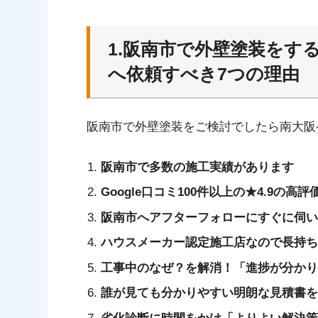
1-1.阪南市で多数の施工実績あり
1-2.Google口コミ100件以上の★4.9の高評価
1-3.阪南市へアフターフォローにすぐに伺います
1.阪南市で外壁塗装をす
1-4.ハウスメーカー認定施工店なので長持ちす
へ依頼すべき7つの理由
1-5.工事中のなぜ？を解消！「進捗が分かりや
1-6.利用者も安心の明朗な見積書
阪南市で外壁塗装をご検討でしたら南大阪
1-7.劣化診断に30分以上の時間をかける
2.阪南市の外壁塗装の事例
阪南市で多数の施工実績があります
3.阪南市のお客様アンケート
Google口コミ100件以上の★4.9の高評
4.阪南市で一番良い外壁塗装をするな
阪南市へアフターフォローにすぐに伺い
ハウスメーカー認定施工店なので長持ち
工事中のなぜ？を解消！「進捗が分かり
誰が見ても分かりやすい明朗な見積書を