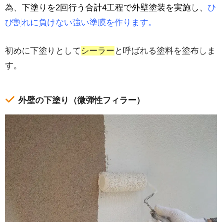
為、
下塗りを2回行う合計4工程で外壁塗装を実施し、
ひ
び割れに負けない強い塗膜を作ります。
初めに下塗りとして
シーラー
と呼ばれる塗料を塗布しま
す。
外壁の下塗り（微弾性フィラー）