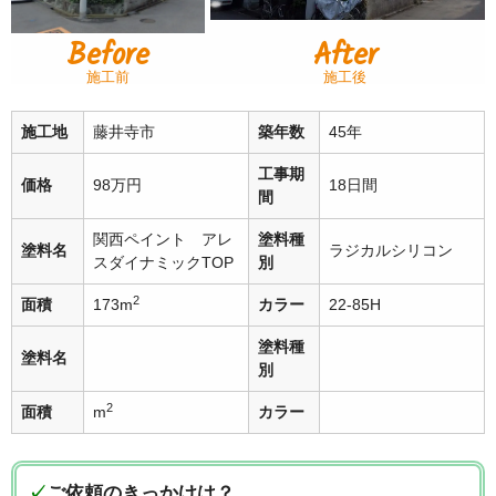
Before
After
施工前
施工後
施工地
藤井寺市
築年数
45年
工事期
価格
98万円
18日間
間
関西ペイント アレ
塗料種
塗料名
ラジカルシリコン
スダイナミックTOP
別
2
面積
173m
カラー
22-85H
塗料種
塗料名
別
2
面積
m
カラー
✓
ご依頼のきっかけは？