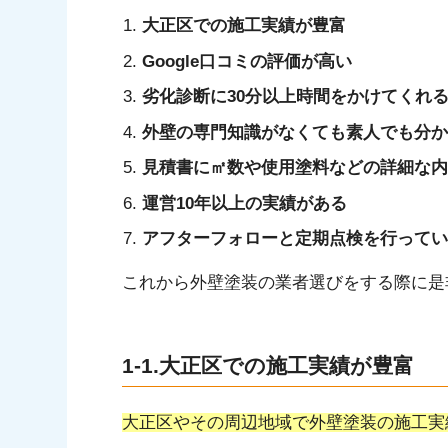
1-7.アフターフォローと定期点検を行っている
大正区での施工実績が豊富
2.大正区で外壁塗装をするなら南大阪ペ
Google口コミの評価が高い
2-1.大正区周辺地域で多数の施工実績あり
劣化診断に30分以上時間をかけてくれ
2-2.Google口コミ100件以上の★4.9の高評価
2-3.大正区へアフターフォローにすぐに伺います
外壁の専門知識がなくても素人でも分か
2-4.ハウスメーカー認定施工店なので長持ちす
見積書に㎡数や使用塗料などの詳細な内
2-5.工事中のなぜ？を解消！「進捗が分かりや
運営10年以上の実績がある
2-6.利用者も安心の明朗な見積書
アフターフォローと定期点検を行ってい
2-7.劣化診断に30分以上の時間をかける
3.大正区で一番良い外壁塗装をするな
これから外壁塗装の業者選びをする際に是
1-1.大正区での施工実績が豊富
大正区やその周辺地域で外壁塗装の施工実