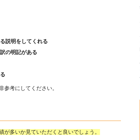
イントセンターへ依頼すべき7つの理由
る
る説明をしてくれる
る塗装を実現
訳の明記がある
すい」と交換日記がご好評
る
ら南大阪ペイントセンターへおまかせください
非参考にしてください。
績が多いか見ていただくと良いでしょう。