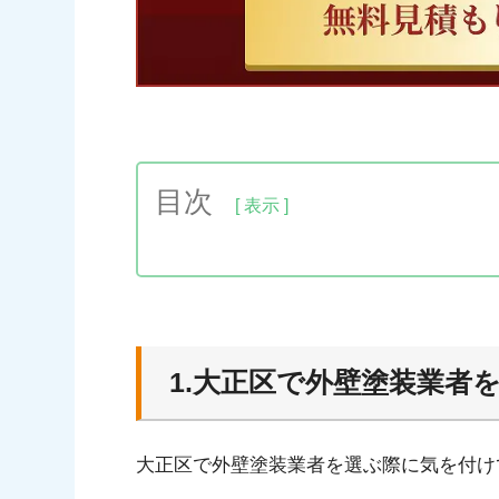
目次
1.大正区で外壁塗装業者を選ぶ7つのポ
1-1.大正区での施工実績が豊富
1-2.Google口コミの評価が高い
1-3.劣化診断に30分以上時間をかけてくれる
1.大正区で外壁塗装業者
1-4.外壁の専門知識がなくても素人でも分かる
1-5.見積書に㎡数や使用塗料などの詳細な内訳
大正区で外壁塗装業者を選ぶ際に気を付け
1-6.運営10年以上の実績がある