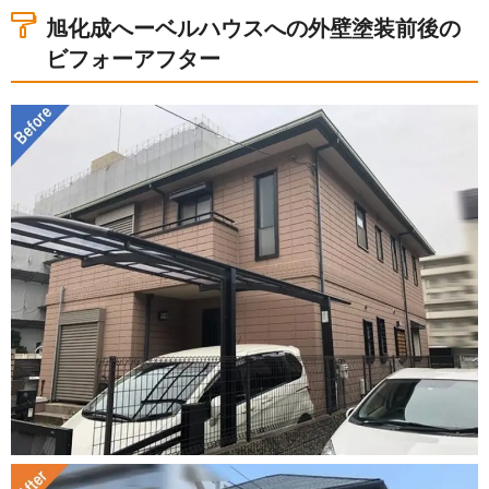
2.ヘーベルハウスの現地調査の様子
旭化成へーベルハウスへの外壁塗装前後の
3.大阪市住吉区の旭化成ヘーベルハウスの住宅へ外
ビフォーアフター
壁塗装工事
4.外壁塗装工事完工！
5.その他の旭化成ヘーベルハウスの外壁塗装の事例