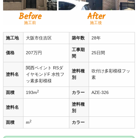
Before
After
施工前
施工後
施工地
大阪市住吉区
築年数
28年
工事期
価格
207万円
25日間
間
関西ペイント RSダ
塗料種
吹付け多彩模様フッ
塗料名
イヤモンドF 水性フ
別
素
ッ素多彩模様
2
面積
193m
カラー
AZE-326
塗料種
塗料名
別
2
面積
m
カラー