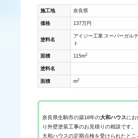
施工地
奈良県
価格
137万円
アイジー工業 スーパーガル
塗料名
ト
2
面積
115m
塗料名
2
面積
m
奈良県生駒市の築18年の
大和ハウス
にお
り外壁塗装工事のお見積りの相談です。
大和ハウスの定期点検を受けられたとこ