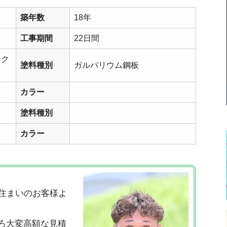
築年数
18年
工事期間
22日間
テク
塗料種別
ガルバリウム鋼板
カラー
塗料種別
カラー
住まいのお客様よ
ろ大変高額な見積