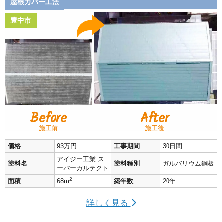
屋根カバー工法
豊中市
Before
After
施工前
施工後
価格
93万円
工事期間
30日間
アイジー工業 ス
塗料名
塗料種別
ガルバリウム鋼板
ーパーガルテクト
2
面積
68m
築年数
20年
詳しく見る