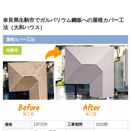
奈良県生駒市でガルバリウム鋼板への屋根カバー工
法（大和ハウス）
屋根カバー工法
生駒市
Before
After
施工前
施工後
価格
137万円
工事期間
22日間