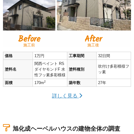
Before
After
施工前
施工後
価格
1万円
工事期間
32日間
関西ペイント RS
吹付け多彩模様フ
塗料名
ダイヤモンドF 水
塗料種別
ッ素
性フッ素多彩模様
2
面積
170m
築年数
27年
詳しく見る
旭化成ヘーベルハウスの建物全体の調査