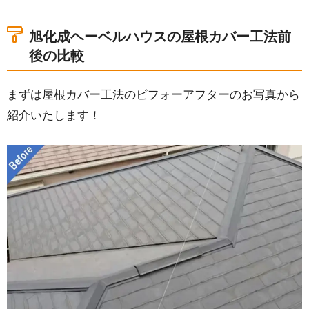
較
2.旭化成ヘーベルハウスの建物全体の調査
旭化成ヘーベルハウスの屋根カバー工法前
3.屋根カバー工法の施工内容
後の比較
4.兵庫県姫路市の旭化成ヘーベルハウスの工事完工
5.その他の屋根カバー工法の事例
まずは屋根カバー工法のビフォーアフターのお写真から
紹介いたします！