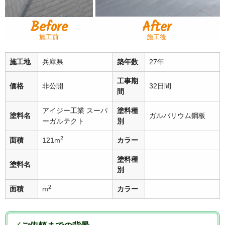
Before
After
施工前
施工後
施工地
兵庫県
築年数
27年
工事期
価格
非公開
32日間
間
アイジー工業 スーパ
塗料種
塗料名
ガルバリウム鋼板
ーガルテクト
別
2
面積
121m
カラー
塗料種
塗料名
別
2
面積
m
カラー