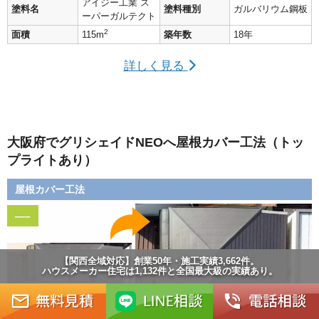
アイジー工業 ス
塗料名
塗料種別
ガルバリウム鋼板
ーパーガルテクト
2
面積
115m
築年数
18年
詳しく見る
大阪府でグリシェイドNEOへ屋根カバー工法（トッ
プライトあり）
屋根カバー工法
—–
【関西全域対応】創業50年・施工実績3,662件。
ハウスメーカー住宅は1,132件と全国最大級の実績あり。