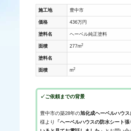
施工地
豊中市
価格
436万円
塗料名
ヘーベル純正塗料
2
面積
277m
塗料名
2
面積
m
✓ご依頼までの背景
豊中市の築28年の
旭化成ヘーベルハウス
様より
「ヘーベルハウスの防水シート張
いると見てお電話しました」
とお問い合