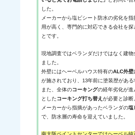
した。
メーカーから塩ビシート防水の劣化を指
用が高く、専門的に対応できる会社を探
とです。
現地調査ではベランダだけではなく建物
ました。
外壁にはヘーベルハウス特有の
ALC外壁
が施されており、13年前に塗装歴がある
また、全体の
コーキング
の経年劣化が進
とした
コーキング打ち替え
が必要と診断
メーカーから指摘があったベランダの
塩
で、防水層の寿命を迎えていました。
南大阪ペイントセンターではヘーベル純