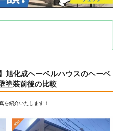
ーベルハウスのヘーベル純正塗料を使用した外壁塗
装をご希望
】旭化成ヘーベルハウスのヘーベ
の外壁塗装工事（ヘーベル純正塗料使用）
壁塗装前後の比較
塗装工事完了
ベルハウスの外壁塗装の事例
真を紹介いたします！