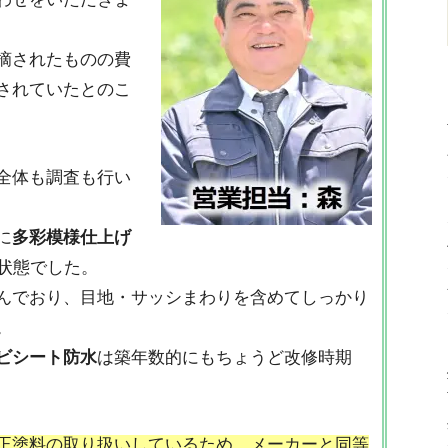
摘されたものの費
されていたとのこ
全体も調査も行い
に
多彩模様仕上げ
状態でした。
んでおり、目地・サッシまわりを含めてしっかり
。
ビシート防水
は築年数的にもちょうど改修時期
正塗料の取り扱いしているため、メーカーと同等