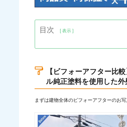
目次
1.【ビフォーアフター比較】旭化成ヘ
装前後の比較
2.【現地調査】ヘーベル純正塗料での塗
【ビフォーアフター比較
3.【施工内容】旭化成ヘーベルハウス
ル純正塗料を使用した外
4.【完工】旭化成ヘーベルハウスの外壁
5.【他事例紹介】その他の旭化成ヘー
まずは建物全体のビフォーアフターのお写